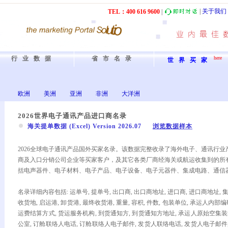
|
关于我们
TEL：40
0
61
6
9600
|
行业数据
省市名录
here
世界买家
欧洲
美洲
亚洲
非洲
大洋洲
2026世界电子通讯产品进口商名录
海关提单数据 (Excel) Version 2026.07
浏览数据样本
2026全球电子通讯产品国外买家名录。该数据完整收录了海外电子、通讯行
商及入口分销公司企业等买家客户，及其它各类厂商经海关或航运收集到的所
括电声器件、电子材料、电子产品、电子设备、电子元器件、集成电路、通信
名录详细内容包括: 运单号, 提单号, 出口商, 出口商地址, 进口商, 进口商地址, 
收货地, 启运港, 卸货港, 最终收货港, 重量, 容积, 件数, 包装单位, 承运人内部编
运费结算方式, 货运服务机构, 到货通知方, 到货通知方地址, 承运人原始空集
公室, 订舱联络人电话, 订舱联络人电子邮件, 发货人联络电话, 发货人电子邮件,