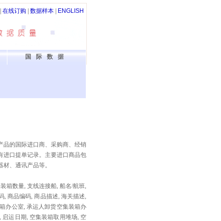
|
在线订购
|
数据样本
|
ENGLISH
国际数据
业产品的国际进口商、采购商、经销
有进口提单记录。主要进口商品包
器材、通讯产品等。
集装箱数量, 支线连接船, 船名/航班,
码, 商品编码, 商品描述, 海关描述,
装箱办公室, 承运人卸货空集装箱办
 启运日期, 空集装箱取用堆场, 空