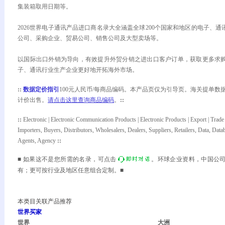
集装箱取用日期等。
2026世界电子通讯产品进口商名录大全涵盖全球200个国家和地区的电子、
公司、采购企业、贸易公司、销售公司及大型卖场等。
以国际出口外销为导向，有效提升外贸分销之进出口客户订单，获取更多求
子、通讯行业生产企业更好地开拓海外市场。
::
数据定价指引
100元人民币/每商品编码。本产品页仅为引导页。海关提单数
计价出售。
请点击这里查询商品编码
。
::
:
:
Electronic | Electronic Communication Products | Electronic Products | Export | Trade
Importers, Buyers, Distributors, Wholesalers, Dealers, Suppliers, Retailers, Data, Datab
Agents, Agency
:
:
■ 如果这不是您所需的名录，可点击
。环球企业资料，中国公
有；更可按行业及地区任意组合定制。■
本类目关联产品推荐
世界买家
世界
大洲